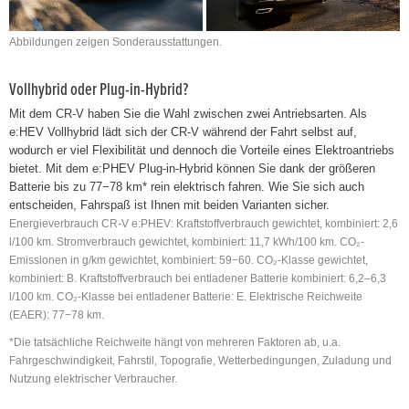
Abbildungen zeigen Sonderausstattungen.
Vollhybrid oder Plug-in-Hybrid?
Mit dem CR-V haben Sie die Wahl zwischen zwei Antriebsarten. Als
e:HEV Vollhybrid lädt sich der CR-V während der Fahrt selbst auf,
wodurch er viel Flexibilität und dennoch die Vorteile eines Elektroantriebs
bietet. Mit dem e:PHEV Plug-in-Hybrid können Sie dank der größeren
Batterie bis zu 77−78 km* rein elektrisch fahren. Wie Sie sich auch
entscheiden, Fahrspaß ist Ihnen mit beiden Varianten sicher.
Energieverbrauch CR-V e:PHEV: Kraftstoffverbrauch gewichtet, kombiniert: 2,6
l/100 km. Stromverbrauch gewichtet, kombiniert: 11,7 kWh/100 km. CO₂-
Emissionen in g/km gewichtet, kombiniert: 59−60. CO₂-Klasse gewichtet,
kombiniert: B. Kraftstoffverbrauch bei entladener Batterie kombiniert: 6,2–6,3
l/100 km. CO₂-Klasse bei entladener Batterie: E. Elektrische Reichweite
(EAER): 77−78 km.
*Die tatsächliche Reichweite hängt von mehreren Faktoren ab, u.a.
Fahrgeschwindigkeit, Fahrstil, Topografie, Wetterbedingungen, Zuladung und
Nutzung elektrischer Verbraucher.