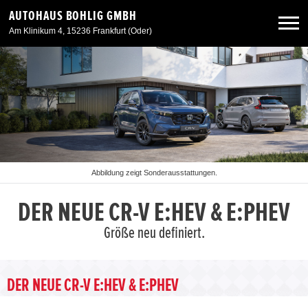
AUTOHAUS BOHLIG GMBH
Am Klinikum 4, 15236 Frankfurt (Oder)
Neuwagen
Gebrauchtwagen
Angebote
Abbildung zeigt Sonderausstattungen.
Service & Zubehör
DER NEUE CR-V E:HEV & E:PHEV
Größe neu definiert.
Unser Autohaus
DER NEUE CR-V E:HEV & E:PHEV