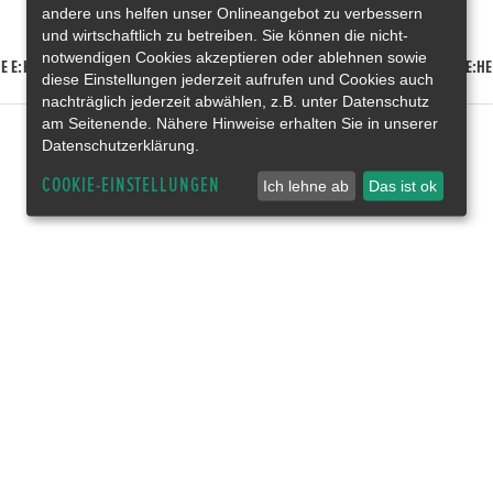
andere uns helfen unser Onlineangebot zu verbessern
und wirtschaftlich zu betreiben. Sie können die nicht-
notwendigen Cookies akzeptieren oder ablehnen sowie
E E:HEV
HONDA HR-V E:HEV
HONDA ZR-V E:HEV
HONDA CR-V E:HE
diese Einstellungen jederzeit aufrufen und Cookies auch
nachträglich jederzeit abwählen, z.B. unter Datenschutz
am Seitenende. Nähere Hinweise erhalten Sie in unserer
Datenschutzerklärung.
COOKIE-EINSTELLUNGEN
Ich lehne ab
Das ist ok