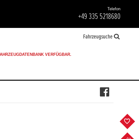
Telefon
+49 335 5218680
Fahrzeugsuche
 FAHRZEUGDATENBANK VERFÜGBAR.
F