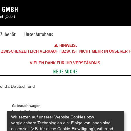
G GMBH
rt (Oder)
& Zubehör
Unser Autohaus
HINWEIS:
ZWISCHENZEITLICH VERKAUFT BZW. IST NICHT MEHR IN UNSERER
VIELEN DANK FÜR IHR VERSTÄNDNIS.
NEUE SUCHE
onda Deutschland
Gebrauchtwagen
Honda Gebrauchtwagen
Wir setzen auf unserer Website Cookies bzw.
Honda Vorführwagen
vergleichbare Technologien ein. Einige von ihnen sind
Gesamtbestand
essenziell (z.B. für diese Cookie-Einwilligung), während