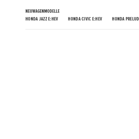
NEUWAGENMODELLE
HONDA JAZZ E:HEV
HONDA CIVIC E:HEV
HONDA PRELUD